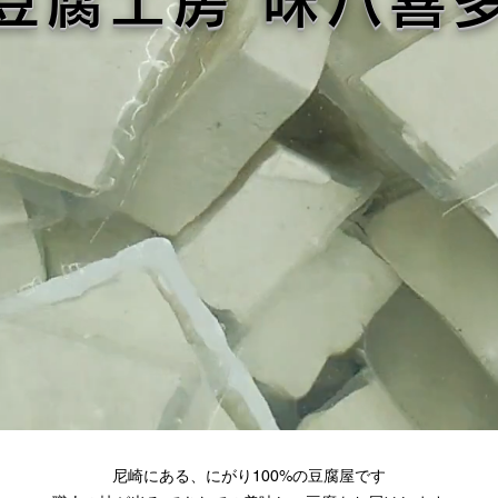
豆腐工房 味八喜
尼崎にある、にがり100%の豆腐屋です