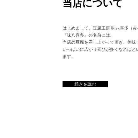
当店について
はじめまして、豆腐工房 味八喜多（み
『味八喜多』の名前には、
当店の豆腐を召し上がって頂き、美味
いっぱいに広がり喜びが多くなればと
ます。
続きを読む